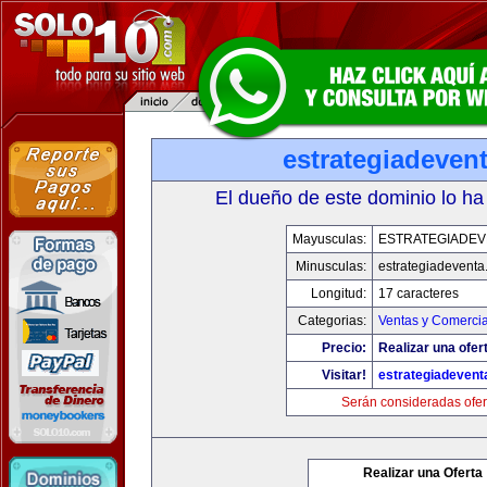
estrategiadeven
El dueño de este dominio lo ha
Mayusculas:
ESTRATEGIADEV
Minusculas:
estrategiadevent
Longitud:
17 caracteres
Categorias:
Ventas y Comercia
Precio:
Realizar una ofer
Visitar!
estrategiadeven
Serán consideradas ofer
Realizar una Oferta