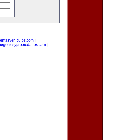
entasvehiculos.com
|
negociosypropiedades.com
|