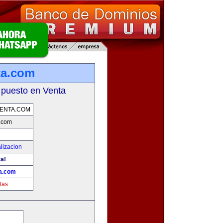
ta.com
 puesto en Venta
ENTA.COM
a.com
lizacion
ta!
ta.com
tas