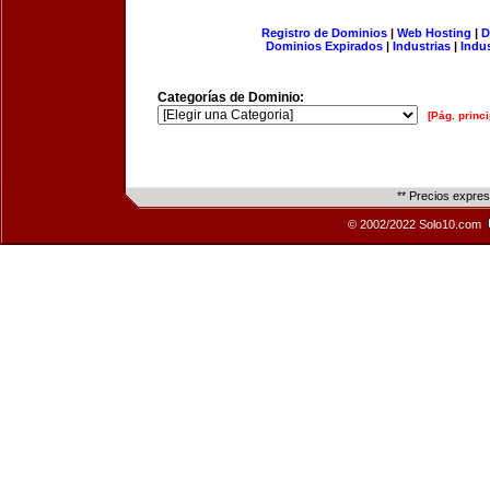
Registro de Dominios
|
Web Hosting
|
D
Dominios Expirados
|
Industrias
|
Indu
Categorías de Dominio:
[Pág. princi
** Precios expre
© 2002/2022 Solo10.com