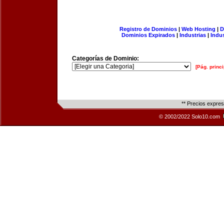
Registro de Dominios
|
Web Hosting
|
D
Dominios Expirados
|
Industrias
|
Indu
Categorías de Dominio:
[Pág. princi
** Precios expre
© 2002/2022 Solo10.com