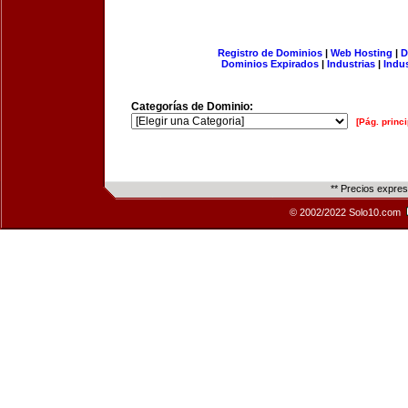
Registro de Dominios
|
Web Hosting
|
D
Dominios Expirados
|
Industrias
|
Indu
Categorías de Dominio:
[Pág. princi
** Precios expre
© 2002/2022 Solo10.com