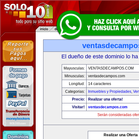
ventasdecampo
El dueño de este dominio lo ha
Mayusculas:
VENTASDECAMPOS.COM
Minusculas:
ventasdecampos.com
Longitud:
14 caracteres
Categorias:
Inmuebles y Propiedades
,
Ven
Precio:
Realizar una oferta!
Visitar!
ventasdecampos.com
Serán consideradas ofer
Realizar una Oferta