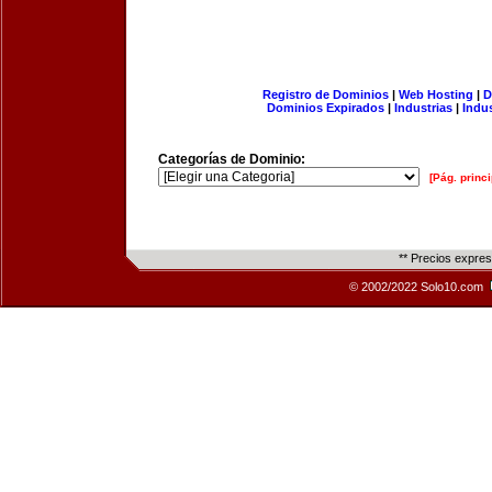
Registro de Dominios
|
Web Hosting
|
D
Dominios Expirados
|
Industrias
|
Indu
Categorías de Dominio:
[Pág. princi
** Precios expre
© 2002/2022 Solo10.com