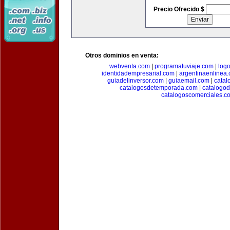
Precio Ofrecido $
Otros dominios en venta:
webventa.com
|
programatuviaje.com
|
log
identidadempresarial.com
|
argentinaenlinea
guiadelinversor.com
|
guiaemail.com
|
catal
catalogosdetemporada.com
|
catalogo
catalogoscomerciales.c