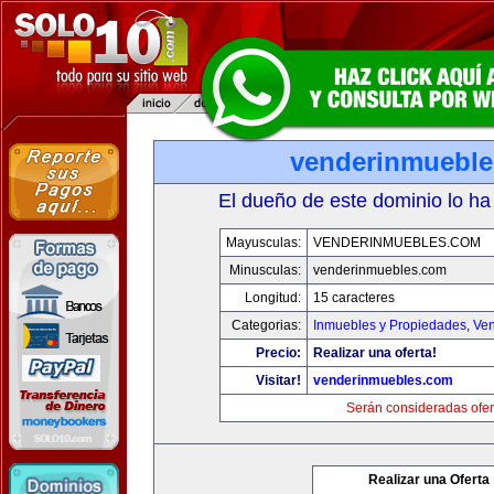
venderinmuebl
El dueño de este dominio lo ha
Mayusculas:
VENDERINMUEBLES.COM
Minusculas:
venderinmuebles.com
Longitud:
15 caracteres
Categorias:
Inmuebles y Propiedades
,
Ven
Precio:
Realizar una oferta!
Visitar!
venderinmuebles.com
Serán consideradas ofer
Realizar una Oferta