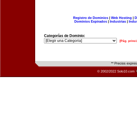
Registro de Dominios
|
Web Hosting
|
D
Dominios Expirados
|
Industrias
|
Indu
Categorías de Dominio:
[Pág. princi
** Precios expre
© 2002/2022 Solo10.com