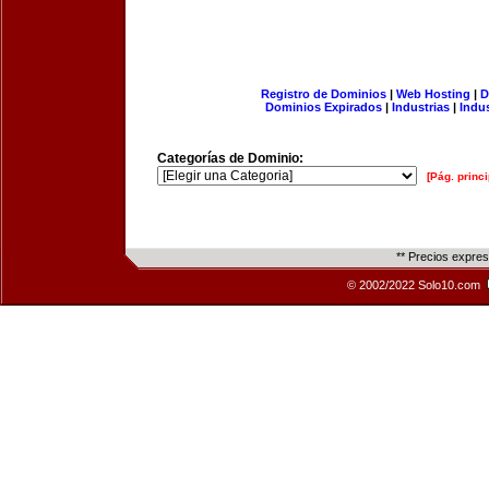
Registro de Dominios
|
Web Hosting
|
D
Dominios Expirados
|
Industrias
|
Indu
Categorías de Dominio:
[Pág. princi
** Precios expre
© 2002/2022 Solo10.com