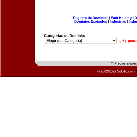
Registro de Dominios
|
Web Hosting
|
D
Dominios Expirados
|
Industrias
|
Indu
Categorías de Dominio:
[Pág. princi
** Precios expre
© 2002/2022 Solo10.com