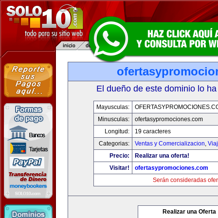
ofertasypromocio
El dueño de este dominio lo ha
Mayusculas:
OFERTASYPROMOCIONES.C
Minusculas:
ofertasypromociones.com
Longitud:
19 caracteres
Categorias:
Ventas y Comercializacion
,
Via
Precio:
Realizar una oferta!
Visitar!
ofertasypromociones.com
Serán consideradas ofer
Realizar una Oferta