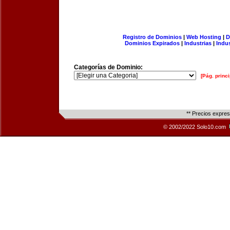
Registro de Dominios
|
Web Hosting
|
D
Dominios Expirados
|
Industrias
|
Indu
Categorías de Dominio:
[Pág. princi
** Precios expre
© 2002/2022 Solo10.com