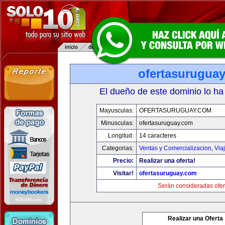
ofertasurugua
El dueño de este dominio lo ha
Mayusculas:
OFERTASURUGUAY.COM
Minusculas:
ofertasuruguay.com
Longitud:
14 caracteres
Categorias:
Ventas y Comercializacion
,
Via
Precio:
Realizar una oferta!
Visitar!
ofertasuruguay.com
Serán consideradas ofer
Realizar una Oferta