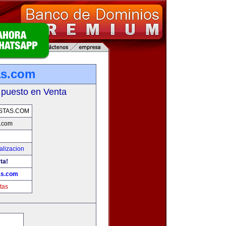
as.com
 puesto en Venta
STAS.COM
s.com
alizacion
ta!
as.com
tas