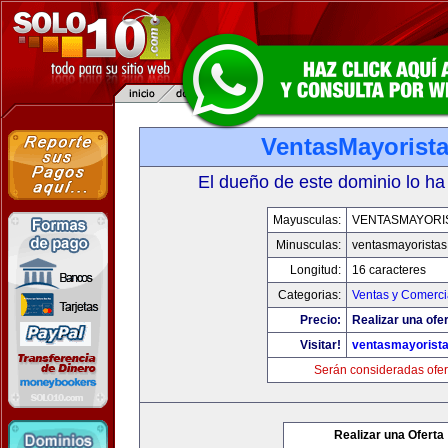
VentasMayorist
El dueño de este dominio lo ha
Mayusculas:
VENTASMAYORI
Minusculas:
ventasmayorista
Longitud:
16 caracteres
Categorias:
Ventas y Comerci
Precio:
Realizar una ofer
Visitar!
ventasmayorist
Serán consideradas ofer
Realizar una Oferta