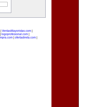
|
VentasMayoristas.com
|
|
logoprofesional.com
|
ompra.com
|
ofertadireta.com
|