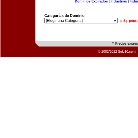
Dominios Expirados
|
Industrias
|
Indu
Categorías de Dominio:
[Pág. princi
** Precios expre
© 2002/2022 Solo10.com