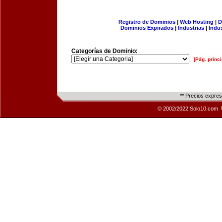
Registro de Dominios
|
Web Hosting
|
D
Dominios Expirados
|
Industrias
|
Indu
Categorías de Dominio:
[Pág. princi
** Precios expre
© 2002/2022 Solo10.com