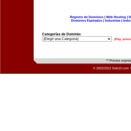
Registro de Dominios
|
Web Hosting
|
D
Dominios Expirados
|
Industrias
|
Indu
Categorías de Dominio:
[Pág. princi
** Precios expre
© 2002/2022 Solo10.com