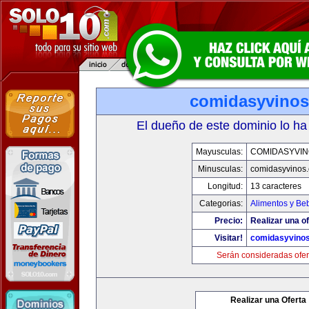
comidasyvino
El dueño de este dominio lo ha
Mayusculas:
COMIDASYVIN
Minusculas:
comidasyvinos
Longitud:
13 caracteres
Categorias:
Alimentos y Be
Precio:
Realizar una of
Visitar!
comidasyvino
Serán consideradas ofer
Realizar una Oferta