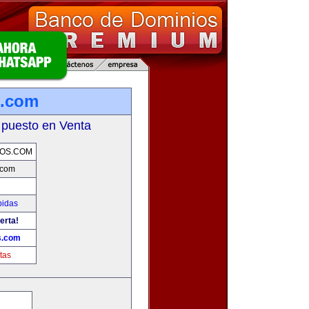
s.com
 puesto en Venta
OS.COM
.com
bidas
erta!
s.com
tas