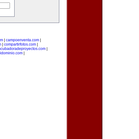
om
|
campoenventa.com
|
m
|
compartirfotos.com
|
ncubadoradeproyectos.com
|
idominio.com
|