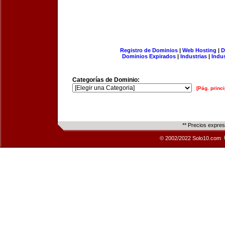
Registro de Dominios
|
Web Hosting
|
D
Dominios Expirados
|
Industrias
|
Indu
Categorías de Dominio:
[Pág. princi
** Precios expre
© 2002/2022 Solo10.com