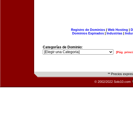
Registro de Dominios
|
Web Hosting
|
D
Dominios Expirados
|
Industrias
|
Indu
Categorías de Dominio:
[Pág. princi
** Precios expre
© 2002/2022 Solo10.com