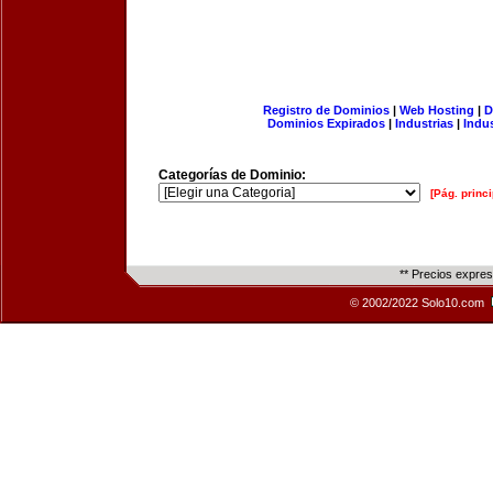
Registro de Dominios
|
Web Hosting
|
D
Dominios Expirados
|
Industrias
|
Indu
Categorías de Dominio:
[Pág. princi
** Precios expre
© 2002/2022 Solo10.com