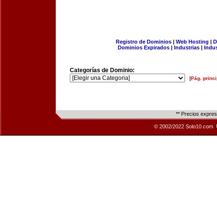
Registro de Dominios
|
Web Hosting
|
D
Dominios Expirados
|
Industrias
|
Indu
Categorías de Dominio:
[Pág. princi
** Precios expre
© 2002/2022 Solo10.com