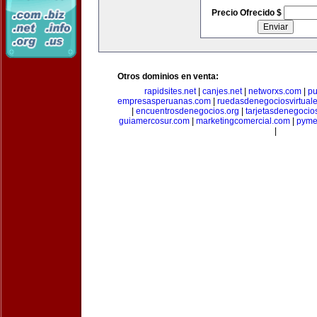
Precio Ofrecido $
Otros dominios en venta:
rapidsites.net
|
canjes.net
|
networxs.com
|
pu
empresasperuanas.com
|
ruedasdenegociosvirtual
|
encuentrosdenegocios.org
|
tarjetasdenegocio
guiamercosur.com
|
marketingcomercial.com
|
pyme
|