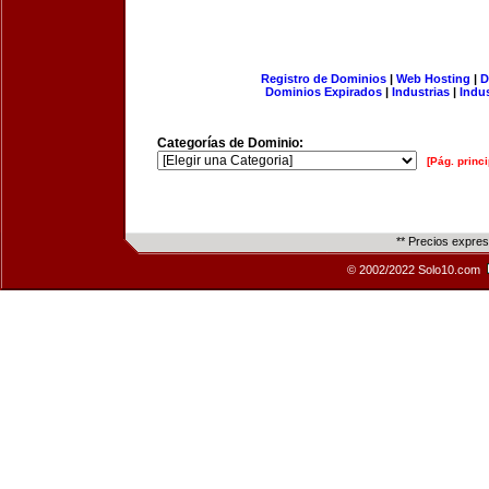
Registro de Dominios
|
Web Hosting
|
D
Dominios Expirados
|
Industrias
|
Indu
Categorías de Dominio:
[Pág. princi
** Precios expre
© 2002/2022 Solo10.com