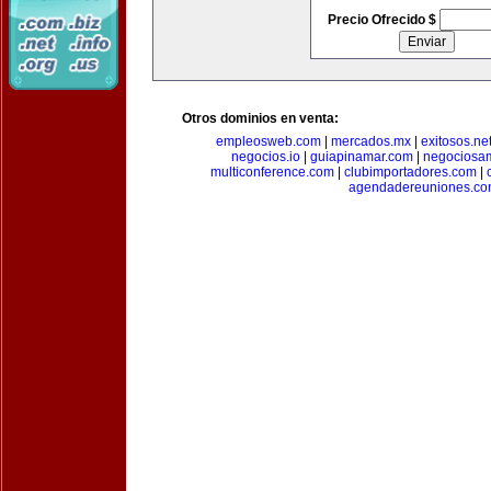
Precio Ofrecido $
Otros dominios en venta:
empleosweb.com
|
mercados.mx
|
exitosos.ne
negocios.io
|
guiapinamar.com
|
negociosa
multiconference.com
|
clubimportadores.com
|
agendadereuniones.co