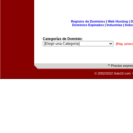
Registro de Dominios
|
Web Hosting
|
D
Dominios Expirados
|
Industrias
|
Indu
Categorías de Dominio:
[Pág. princi
** Precios expre
© 2002/2022 Solo10.com