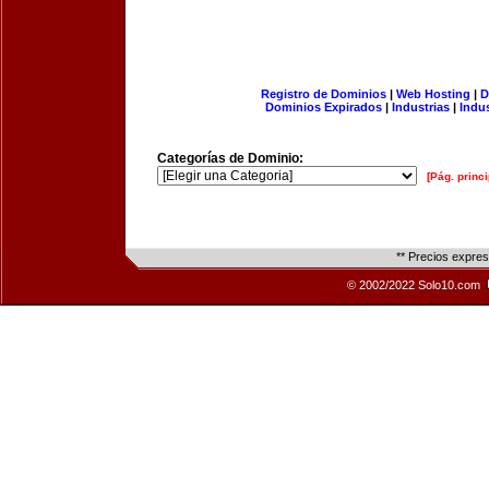
Registro de Dominios
|
Web Hosting
|
D
Dominios Expirados
|
Industrias
|
Indu
Categorías de Dominio:
[Pág. princi
** Precios expre
© 2002/2022 Solo10.com