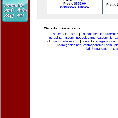
COMPRAR AHORA
Precio $
599.00
Precio 
COMPRAR AHORA
Otros dominios en venta:
suscripciones.net
|
exitosos.net
|
thetraderne
guiapinamar.com
|
negociosamerica.com
|
fonox
clubimportadores.com
|
contactodenegocios.com
rednegocios.net
|
ventasporemail.com
|
pl
plataformacompras.co