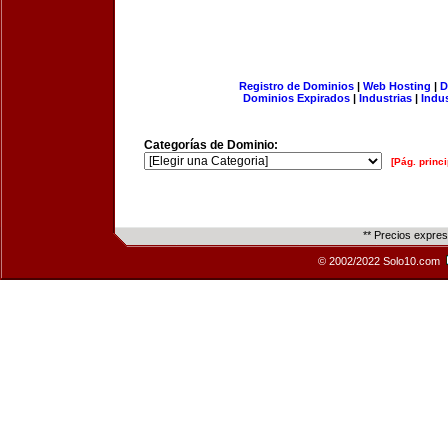
Registro de Dominios
|
Web Hosting
|
D
Dominios Expirados
|
Industrias
|
Indu
Categorías de Dominio:
[Pág. princi
** Precios expre
© 2002/2022 Solo10.com