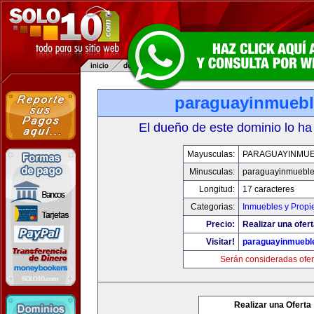
paraguayinmueb
El dueño de este dominio lo ha
Mayusculas:
PARAGUAYINMU
Minusculas:
paraguayinmuebl
Longitud:
17 caracteres
Categorias:
Inmuebles y Prop
Precio:
Realizar una ofert
Visitar!
paraguayinmuebl
Serán consideradas ofer
Realizar una Oferta