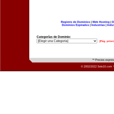
Registro de Dominios
|
Web Hosting
|
D
Dominios Expirados
|
Industrias
|
Indu
Categorías de Dominio:
[Pág. princi
** Precios expre
© 2002/2022 Solo10.com