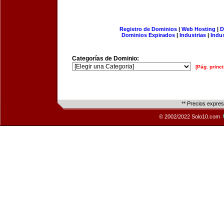
Registro de Dominios
|
Web Hosting
|
D
Dominios Expirados
|
Industrias
|
Indu
Categorías de Dominio:
[Pág. princi
** Precios expre
© 2002/2022 Solo10.com