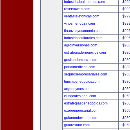
industriadealimentos.com
$99
reservaweb.com
$99
ventastelefonicas.com
$99
vinosmendoza.com
$99
finanzasyeconomia.com
$99
industriasculturales.com
$99
agroinversiones.com
$98
estrategiadenegocios.com
$98
gestiondemarca.com
$98
portalmedicina.com
$98
segurosempresariales.com
$98
turismoynegocios.com
$98
argenpymes.com
$95
clubprofesional.com
$95
estrategiasdenegocios.com
$95
expoempresarial.com
$95
guiamontevideo.com
$95
guiarosario.com
$95