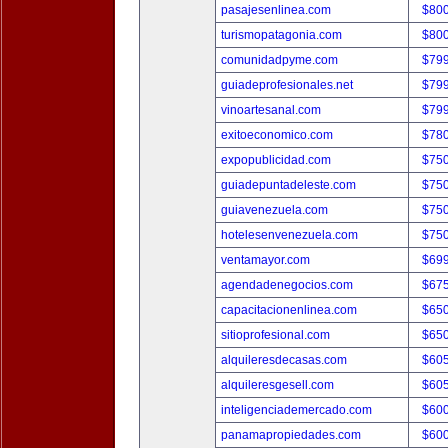
pasajesenlinea.com
$80
turismopatagonia.com
$80
comunidadpyme.com
$79
guiadeprofesionales.net
$79
vinoartesanal.com
$79
exitoeconomico.com
$78
expopublicidad.com
$75
guiadepuntadeleste.com
$75
guiavenezuela.com
$75
hotelesenvenezuela.com
$75
ventamayor.com
$69
agendadenegocios.com
$67
capacitacionenlinea.com
$65
sitioprofesional.com
$65
alquileresdecasas.com
$60
alquileresgesell.com
$60
inteligenciademercado.com
$60
panamapropiedades.com
$60