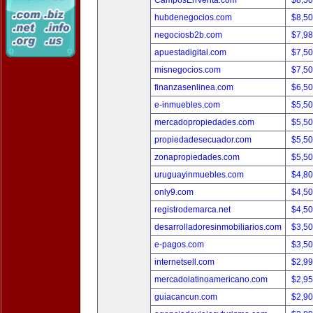
CamposEnVenta.com
$8,5
hubdenegocios.com
$8,5
negociosb2b.com
$7,9
apuestadigital.com
$7,5
misnegocios.com
$7,5
finanzasenlinea.com
$6,5
e-inmuebles.com
$5,5
mercadopropiedades.com
$5,5
propiedadesecuador.com
$5,5
zonapropiedades.com
$5,5
uruguayinmuebles.com
$4,8
only9.com
$4,5
registrodemarca.net
$4,5
desarrolladoresinmobiliarios.com
$3,5
e-pagos.com
$3,5
internetsell.com
$2,9
mercadolatinoamericano.com
$2,9
guiacancun.com
$2,9