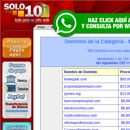
Dominios de la Categoría -
982 dominios en esta categ
Mostrando 1 de 150
Ver siguientes 150 >>
Nombre de Dominio
Preci
tradegate.com
$60,0
propiedadesmiami.com
$15,0
pymes.org
$15,0
bancoempresarial.com
$9,9
electrocoches.com
$8,9
multiconference.com
$8,9
oficinaprofesional.com
$8,9