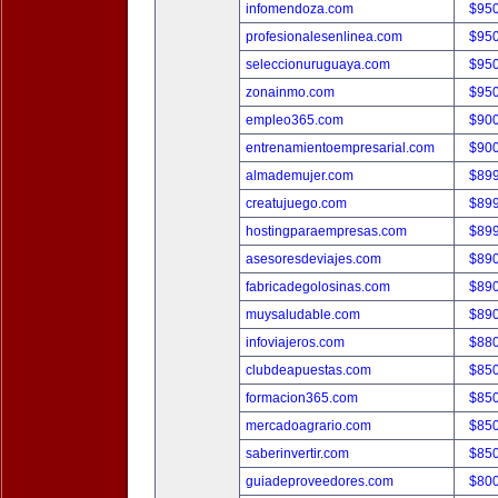
infomendoza.com
$95
profesionalesenlinea.com
$95
seleccionuruguaya.com
$95
zonainmo.com
$95
empleo365.com
$90
entrenamientoempresarial.com
$90
almademujer.com
$89
creatujuego.com
$89
hostingparaempresas.com
$89
asesoresdeviajes.com
$89
fabricadegolosinas.com
$89
muysaludable.com
$89
infoviajeros.com
$88
clubdeapuestas.com
$85
formacion365.com
$85
mercadoagrario.com
$85
saberinvertir.com
$85
guiadeproveedores.com
$80