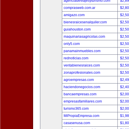
agenciadeviajesyturismo.com
$2,8
comprasweb.com.ar
$2,8
amigazo.com
$2,5
bienesraicesenalquiler.com
$2,5
guiahouston.com
$2,5
maquinariasagricolas.com
$2,5
only5.com
$2,5
panamainmuebles.com
$2,5
rednoticias.com
$2,5
ventabienesraices.com
$2,5
zonaprofesionales.com
$2,5
agroempresas.com
$2,4
haciendonegocios.com
$2,4
bancaempresas.com
$2,0
empresasfamiliares.com
$2,0
turismo365.com
$2,0
MiPropiaEmpresa.com
$1,9
casasenusa.com
$1,8