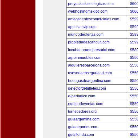
proyectostecnologicos.com
$60
webhostingmexico.com
$60
antecedentescomerciales.com
$59
apuestasvip.com
$59
mundodeofertas.com
$59
propiedadescancun.com
$59
incubadoraempresarial.com
$58
agroinmuebles.com
$55
alquileresbarcelona.com
$55
asesoriaenseguridad.com
$55
bodegasdeargentina.com
$55
detectordebilletes.com
$55
e-periodico.com
$55
equipodeventas.com
$55
fornecedores.org
$55
guiaargentina.com
$55
guiadeportes.com
$55
guiaflorida.com
$55