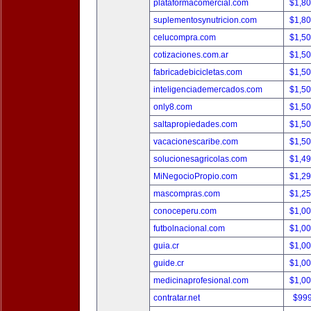
plataformacomercial.com
$1,8
suplementosynutricion.com
$1,8
celucompra.com
$1,5
cotizaciones.com.ar
$1,5
fabricadebicicletas.com
$1,5
inteligenciademercados.com
$1,5
only8.com
$1,5
saltapropiedades.com
$1,5
vacacionescaribe.com
$1,5
solucionesagricolas.com
$1,4
MiNegocioPropio.com
$1,2
mascompras.com
$1,2
conoceperu.com
$1,0
futbolnacional.com
$1,0
guia.cr
$1,0
guide.cr
$1,0
medicinaprofesional.com
$1,0
contratar.net
$99