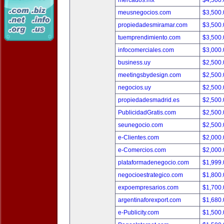
mercados.mx
$4,500
meusnegocios.com
$3,500
propiedadesmiramar.com
$3,500
tuemprendimiento.com
$3,500
infocomerciales.com
$3,000
business.uy
$2,500
meetingsbydesign.com
$2,500
negocios.uy
$2,500
propiedadesmadrid.es
$2,500
PublicidadGratis.com
$2,500
seunegocio.com
$2,500
e-Clientes.com
$2,000
e-Comercios.com
$2,000
plataformadenegocio.com
$1,999
negocioestrategico.com
$1,800
expoempresarios.com
$1,700
argentinaforexport.com
$1,680
e-Publicity.com
$1,500