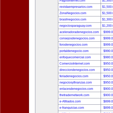
PagosInternet.com
$1,500
revistaempresarios.com
$1,500
ZonaNegocios.com
$1,500
brasilnegocios.com
$1,300
negociosparaguay.com
$1,200
aceleradoradenegocios.com
$999.
consejosdenegocios.com
$999.
forodenegocios.com
$999.
portaldenegocio.com
$990.
enfoquecomercial.com
$980.
ComercioInternet.com
$950.
direcciondenegocios.com
$950.
feriadenegocios.com
$950.
negociosyfinanzas.com
$950.
enlacesdenegocios.com
$900.
thetradernetwork.com
$900.
e-Afiliados.com
$899.
e-franquicias.com
$899.