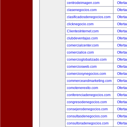
centrodeimagen.com
Oferta
clasenegocios.com
Oferta
clasificadosdenegocios.com
Oferta
clicknegocio.com
Oferta
ClientesInternet.com
Oferta
clubdeventajas.com
Oferta
comercialcenter.com
Oferta
comercialice.com
Oferta
comercioglobalizado.com
Oferta
comerciosweb.com
Oferta
comerciosynegocios.com
Oferta
commerceandmarketing.com
Oferta
comotenerexito.com
Oferta
conferenciadenegocios.com
Oferta
congresodenegocios.com
Oferta
consejerodenegocios.com
Oferta
consultasdenegocios.com
Oferta
consultoradenegocios.com
Oferta