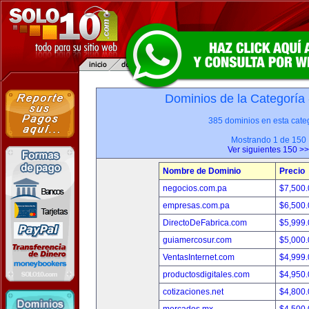
Dominios de la Categoría
385 dominios en esta categ
Mostrando 1 de 150
Ver siguientes 150 >>
Nombre de Dominio
Precio
negocios.com.pa
$7,500
empresas.com.pa
$6,500
DirectoDeFabrica.com
$5,999
guiamercosur.com
$5,000
VentasInternet.com
$4,999
productosdigitales.com
$4,950
cotizaciones.net
$4,800