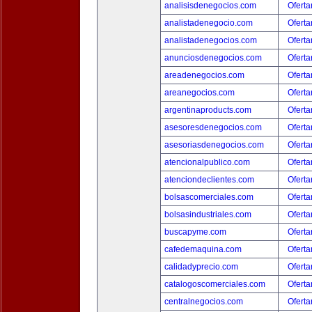
analisisdenegocios.com
Oferta
analistadenegocio.com
Oferta
analistadenegocios.com
Oferta
anunciosdenegocios.com
Oferta
areadenegocios.com
Oferta
areanegocios.com
Oferta
argentinaproducts.com
Oferta
asesoresdenegocios.com
Oferta
asesoriasdenegocios.com
Oferta
atencionalpublico.com
Oferta
atenciondeclientes.com
Oferta
bolsascomerciales.com
Oferta
bolsasindustriales.com
Oferta
buscapyme.com
Oferta
cafedemaquina.com
Oferta
calidadyprecio.com
Oferta
catalogoscomerciales.com
Oferta
centralnegocios.com
Oferta