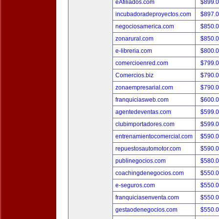
eAfiliados.com
$899.
incubadoradeproyectos.com
$897.
negociosamerica.com
$850.
zonarural.com
$850.
e-libreria.com
$800.
comercioenred.com
$799.
Comercios.biz
$790.
zonaempresarial.com
$790.
franquiciasweb.com
$600.
agentedeventas.com
$599.
clubimportadores.com
$599.
entrenamientocomercial.com
$590.
repuestosautomotor.com
$590.
publinegocios.com
$580.
coachingdenegocios.com
$550.
e-seguros.com
$550.
franquiciasenventa.com
$550.
gestaodenegocios.com
$550.