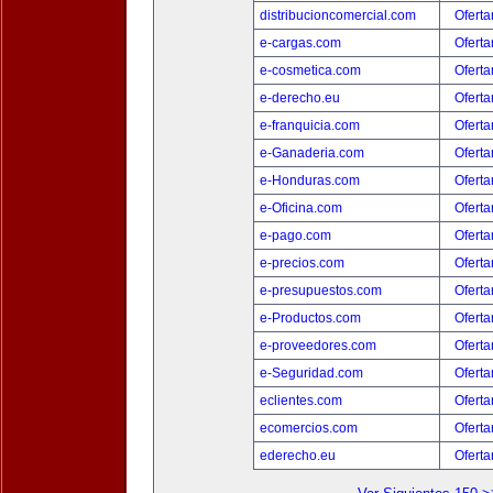
distribucioncomercial.com
Oferta
e-cargas.com
Oferta
e-cosmetica.com
Oferta
e-derecho.eu
Oferta
e-franquicia.com
Oferta
e-Ganaderia.com
Oferta
e-Honduras.com
Oferta
e-Oficina.com
Oferta
e-pago.com
Oferta
e-precios.com
Oferta
e-presupuestos.com
Oferta
e-Productos.com
Oferta
e-proveedores.com
Oferta
e-Seguridad.com
Oferta
eclientes.com
Oferta
ecomercios.com
Oferta
ederecho.eu
Oferta