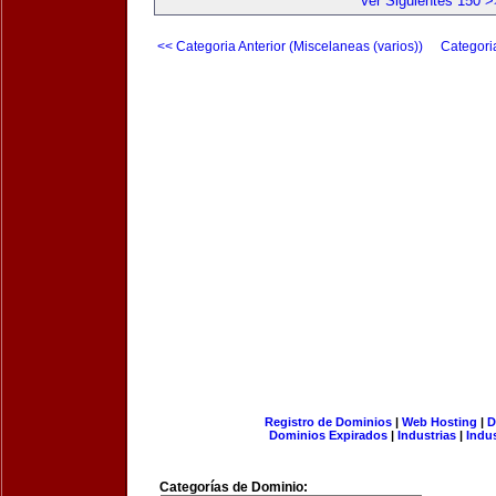
Ver Siguientes 150 >
<< Categoria Anterior (Miscelaneas (varios))
Categori
Registro de Dominios
|
Web Hosting
|
D
Dominios Expirados
|
Industrias
|
Indu
Categorías de Dominio: