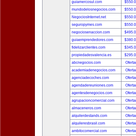
guiamercosul.com
$550.
mundodelosnegocios.com
$550.
NegociosInternet.net
$550.
seguropymes.com
$550.
negociosenaccion.com
$495.
guiaemprendedores.com
$380.
fidelizarclientes.com
$345.
propiedadesvalencia.es
$295.
abcnegocios.com
Oferta
academiadenegocios.com
Oferta
agenciadecoches.com
Oferta
agendadereuniones.com
Oferta
agentesdenegocios.com
Oferta
agrupacioncomercial.com
Oferta
almaceneros.com
Oferta
alquilerdestands.com
Oferta
alquileresbrasil.com
Oferta
ambitocomercial.com
Oferta